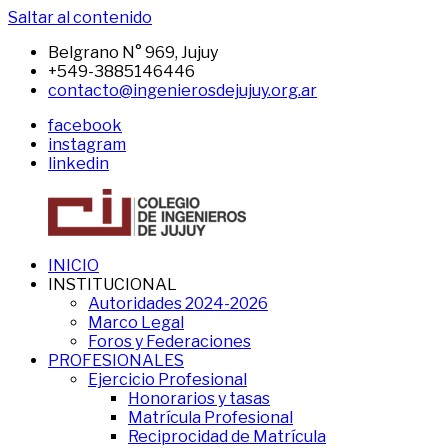
Saltar al contenido
Belgrano N° 969, Jujuy
+549-3885146446
contacto@ingenierosdejujuy.org.ar
facebook
instagram
linkedin
INICIO
CIJ
Sitio
INSTITUCIONAL
del
Autoridades 2024-2026
CIJ
Marco Legal
Foros y Federaciones
PROFESIONALES
Ejercicio Profesional
Honorarios y tasas
Matrícula Profesional
Reciprocidad de Matrícula