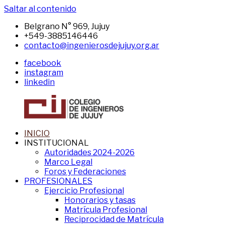
Saltar al contenido
Belgrano N° 969, Jujuy
+549-3885146446
contacto@ingenierosdejujuy.org.ar
facebook
instagram
linkedin
INICIO
Sitio
INSTITUCIONAL
CIJ
del
Autoridades 2024-2026
CIJ
Marco Legal
Foros y Federaciones
PROFESIONALES
Ejercicio Profesional
Honorarios y tasas
Matrícula Profesional
Reciprocidad de Matrícula