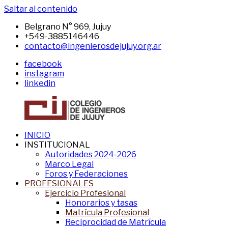
Saltar al contenido
Belgrano N° 969, Jujuy
+549-3885146446
contacto@ingenierosdejujuy.org.ar
facebook
instagram
linkedin
INICIO
CIJ
Sitio
INSTITUCIONAL
del
Autoridades 2024-2026
CIJ
Marco Legal
Foros y Federaciones
PROFESIONALES
Ejercicio Profesional
Honorarios y tasas
Matrícula Profesional
Reciprocidad de Matrícula