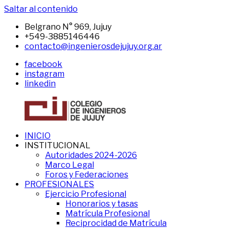
Saltar al contenido
Belgrano N° 969, Jujuy
+549-3885146446
contacto@ingenierosdejujuy.org.ar
facebook
instagram
linkedin
INICIO
CIJ
Sitio
INSTITUCIONAL
del
Autoridades 2024-2026
CIJ
Marco Legal
Foros y Federaciones
PROFESIONALES
Ejercicio Profesional
Honorarios y tasas
Matrícula Profesional
Reciprocidad de Matrícula