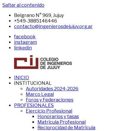
Saltar al contenido
Belgrano N° 969, Jujuy
+549-3885146446
contacto@ingenierosdejujuy.org.ar
facebook
instagram
linkedin
INICIO
CIJ
Sitio
INSTITUCIONAL
del
Autoridades 2024-2026
CIJ
Marco Legal
Foros y Federaciones
PROFESIONALES
Ejercicio Profesional
Honorarios y tasas
Matrícula Profesional
Reciprocidad de Matrícula