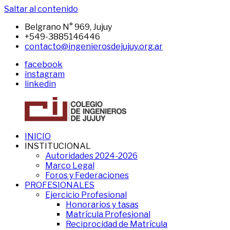
Saltar al contenido
Belgrano N° 969, Jujuy
+549-3885146446
contacto@ingenierosdejujuy.org.ar
facebook
instagram
linkedin
INICIO
CIJ
Sitio
INSTITUCIONAL
del
Autoridades 2024-2026
CIJ
Marco Legal
Foros y Federaciones
PROFESIONALES
Ejercicio Profesional
Honorarios y tasas
Matrícula Profesional
Reciprocidad de Matrícula