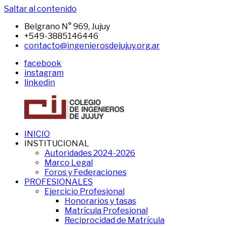
Saltar al contenido
Belgrano N° 969, Jujuy
+549-3885146446
contacto@ingenierosdejujuy.org.ar
facebook
instagram
linkedin
INICIO
CIJ
Sitio
INSTITUCIONAL
del
Autoridades 2024-2026
CIJ
Marco Legal
Foros y Federaciones
PROFESIONALES
Ejercicio Profesional
Honorarios y tasas
Matrícula Profesional
Reciprocidad de Matrícula